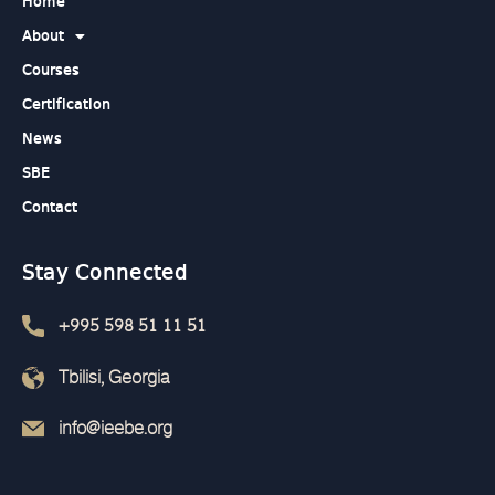
Home
About
Courses
Certification
News
SBE
Contact
Stay Connected
+995 598 51 11 51
Tbilisi, Georgia
info@ieebe.org